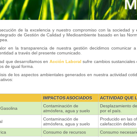
secución de la excelencia y nuestro compromiso con la sociedad y 
integrado de Gestión de Calidad y Medioambiente basado en las Nor
pea.
lor en la transparencia de nuestra gestión decidimos comunicar a
 entidad a través del presente comunicado.
vidad que desarrollamos en
Acción Laboral
sufre cambios sustanciales 
s de igual forma.
isis de los aspectos ambientales generados en nuestra actividad cot
ativos:
IMPACTOS ASOCIADOS
ACTIVIDAD QUE
Contaminación de
Desplazamiento del
Gasolina
atmósfera, agua y suelo
por el país.
Contaminación de
Producido en las o
al
atmósfera, agua y suelo
calefacción debido 
ica
Consumo de recursos
Consumo necesario 