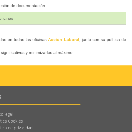
resión de documentación
oficinas
as en todas las oficinas
Acción Laboral
, junto con su política de
ignificativos y minimizarlos al máximo.
Q
so legal
ítica Cookies
ítica de privacidad