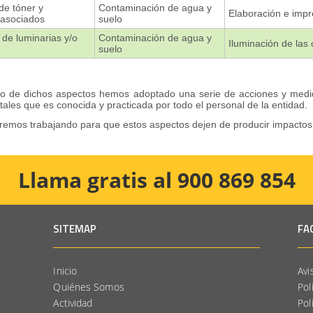
e tóner y
Contaminación de agua y
Elaboración e imp
 asociados
suelo
de luminarias y/o
Contaminación de agua y
Iluminación de las 
suelo
to de dichos aspectos hemos adoptado una serie de acciones y medid
ales que es conocida y practicada por todo el personal de la entidad.
mos trabajando para que estos aspectos dejen de producir impactos s
Llama gratis al 900 869 854
SITEMAP
FA
Inicio
Avi
Quiénes Somos
Pol
Actividad
Pol