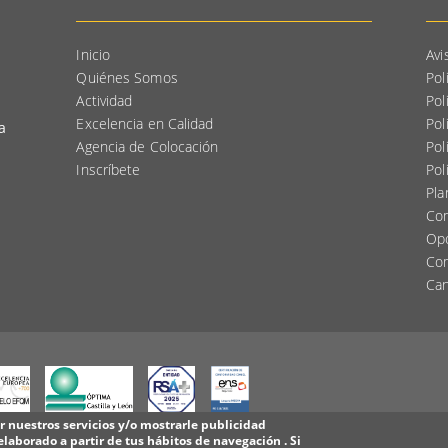
Inicio
Avi
Quiénes Somos
Pol
Actividad
Pol
Excelencia en Calidad
Pol
a
Agencia de Colocación
Pol
Inscríbete
Pol
.
Pla
Com
Op
Com
Can
ar nuestros servicios y/o mostrarle publicidad
elaborado a partir de tus hábitos de navegación . Si