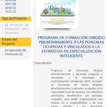
2018 (4)
Apply 2018 filter
2017 (6)
Apply 2017 filter
2016 (1)
Apply 2016 filter
2015 (2)
Apply 2015 filter
Tipo de Proyecto
(-)
Remove Proyecto de Formación para Ocupados filter
Proyecto de
Formación para
Ocupados
PROGRAMA DE FORMACIÓN DIRIGIDO
Estado del
PRIORITARIAMENTE A LAS PERSONAS
Proyecto
OCUPADAS Y VINCULADOS A LA
En ejecución (8)
Apply En ejecución filter
ESTRATEGIA DE ESPECIALIZACIÓN
Finalizado (6)
Apply Finalizado filter
INTELIGENTE
Descripción:
Programa de formación dirigido
prioritariamente a personas ocupadas y
vinculados a la Estrategia de
Especialización Inteligente 2019. Acciones
de formación de oferta dirigidas
prioritariamente a personas ocupadas en la
Comunidad Foral de Navarra. Los colectivos
prioritarios beneficiarios son personas
ocupadas, para poder proporcionales una
mejora en la empleabilidad, y de esta
forma atender a las demandas