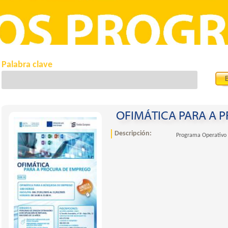
Palabra clave
OFIMÁTICA PARA A 
Descripción:
Programa Operativo 
ncha filter
ter
 de Madrid filter
d Valenciana filter
filter