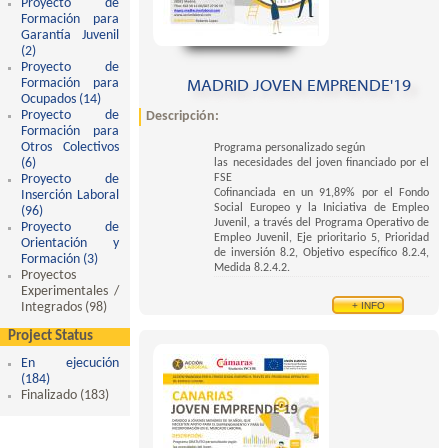
Proyecto de
Formación para
Garantía Juvenil
(2)
Apply Proyecto de Formación para Garantía Juvenil filter
Proyecto de
MADRID JOVEN EMPRENDE'19
Formación para
Ocupados (14)
Apply Proyecto de Formación para Ocupados filter
Proyecto de
Descripción:
Formación para
Otros Colectivos
Programa personalizado según
(6)
Apply Proyecto de Formación para Otros Colectivos filter
las necesidades del joven financiado por el
FSE
Proyecto de
Cofinanciada en un 91,89% por el Fondo
Inserción Laboral
Social Europeo y la Iniciativa de Empleo
(96)
Apply Proyecto de Inserción Laboral filter
Juvenil, a través del Programa Operativo de
Proyecto de
Empleo Juvenil, Eje prioritario 5, Prioridad
Orientación y
de inversión 8.2, Objetivo específico 8.2.4,
Formación (3)
Apply Proyecto de Orientación y Formación filter
Medida 8.2.4.2.
Proyectos
Experimentales /
+ INFO
Integrados (98)
Apply Proyectos Experimentales / Integrados filter
Project Status
En ejecución
(184)
Apply En ejecución filter
Finalizado (183)
Apply Finalizado filter