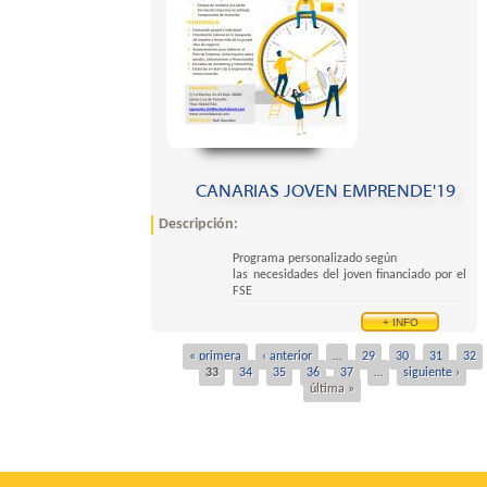
CANARIAS JOVEN EMPRENDE'19
Descripción:
Programa personalizado según
las necesidades del joven financiado por el
FSE
+ INFO
« primera
‹ anterior
…
29
30
31
32
Pages
33
34
35
36
37
…
siguiente ›
última »