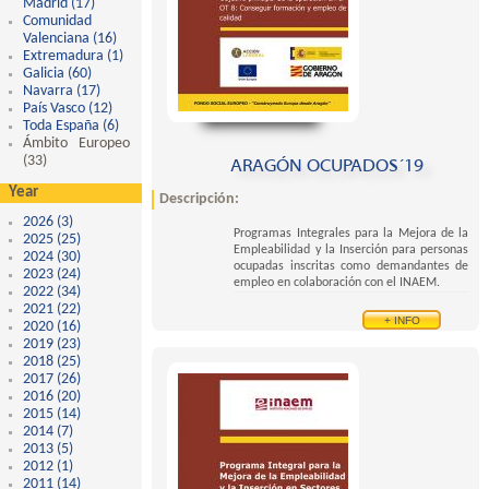
Madrid (17)
Apply Comunidad de Madrid filter
Comunidad
Valenciana (16)
Apply Comunidad Valenciana filter
Extremadura (1)
Apply Extremadura filter
Galicia (60)
Apply Galicia filter
Navarra (17)
Apply Navarra filter
País Vasco (12)
Apply País Vasco filter
Toda España (6)
Apply Toda España filter
Ámbito Europeo
(33)
Apply Ámbito Europeo filter
ARAGÓN OCUPADOS´19
Year
Descripción:
2026 (3)
Apply 2026 filter
Programas Integrales para la Mejora de la
2025 (25)
Apply 2025 filter
Empleabilidad y la Inserción para personas
2024 (30)
Apply 2024 filter
ocupadas inscritas como demandantes de
2023 (24)
Apply 2023 filter
empleo en colaboración con el INAEM.
2022 (34)
Apply 2022 filter
2021 (22)
Apply 2021 filter
+ INFO
2020 (16)
Apply 2020 filter
2019 (23)
Apply 2019 filter
2018 (25)
Apply 2018 filter
2017 (26)
Apply 2017 filter
2016 (20)
Apply 2016 filter
2015 (14)
Apply 2015 filter
2014 (7)
Apply 2014 filter
2013 (5)
Apply 2013 filter
2012 (1)
Apply 2012 filter
2011 (14)
Apply 2011 filter