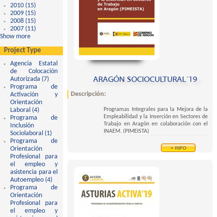
2010 (15)
Apply 2010 filter
2009 (15)
Apply 2009 filter
2008 (15)
Apply 2008 filter
2007 (11)
Apply 2007 filter
Show more
Project Type
Agencia Estatal
de Colocación
ARAGÓN SOCIOCULTURAL´19
Autorizada (7)
Apply Agencia Estatal de Colocación Autorizada filter
Programa de
Descripción:
Activación y
Orientación
Programas Integrales para la Mejora de la
Laboral (4)
Apply Programa de Activación y Orientación Laboral filter
Empleabilidad y la Inserción en Sectores de
Programa de
Trabajo en Aragón en colaboración con el
Inclusión
INAEM. (PIMEISTA)
Sociolaboral (1)
Apply Programa de Inclusión Sociolaboral filter
Programa de
+ INFO
Orientación
Profesional para
el empleo y
asistencia para el
Autoempleo (4)
Apply Programa de Orientación Profesional para el empleo y
Programa de
asistencia para el Autoempleo filter
Orientación
Profesional para
el empleo y