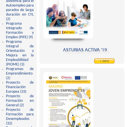
asistencia para el
Autoempleo para
parados de larga
duración en CYL
(2)
Apply Programa de Orientación Profesional para el empleo y asistencia
Programa
para el Autoempleo para parados de larga duración en CYL filter
Integrado de
Formación y
Empleo (PIFE) (9)
Apply Programa Integrado de Formación y Empleo (PIFE)
Programa
filter
Integral de
ASTURIAS ACTIVA '19
Orientación y
Mejora en la
Empleabilidad
+ INFO
(PIOME) (3)
Apply Programa Integral de Orientación y Mejora en la
Programas de
Empleabilidad (PIOME) filter
Emprendimiento
(2)
Apply Programas de Emprendimiento filter
Proyecto de
Financiación
Europea (33)
Apply Proyecto de Financiación Europea filter
Proyecto de
Formación en
General (2)
Apply Proyecto de Formación en General filter
Proyecto de
Formación para
Desempleados
(32)
Apply Proyecto de Formación para Desempleados filter