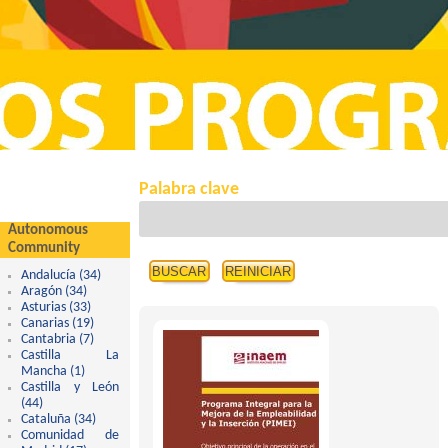
Palabra clave
Autonomous
Community
Andalucía (34)
Apply Andalucía filter
Aragón (34)
Apply Aragón filter
Asturias (33)
Apply Asturias filter
Canarias (19)
Apply Canarias filter
Cantabria (7)
Apply Cantabria filter
Castilla La
Mancha (1)
Apply Castilla La Mancha filter
Castilla y León
(44)
Apply Castilla y León filter
Cataluña (34)
Apply Cataluña filter
Comunidad de