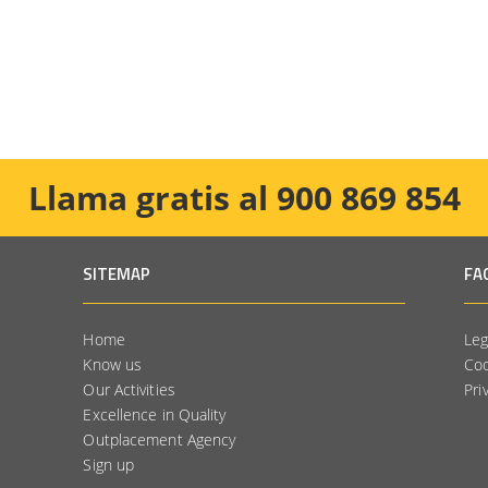
Llama gratis al 900 869 854
SITEMAP
FA
Home
Leg
Know us
Coo
Our Activities
Pri
Excellence in Quality
Outplacement Agency
Sign up