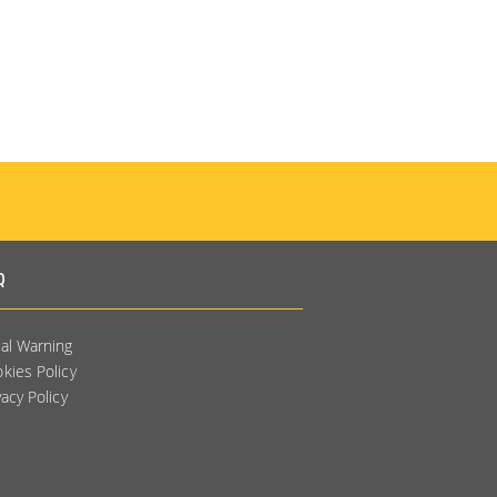
Q
al Warning
kies Policy
vacy Policy