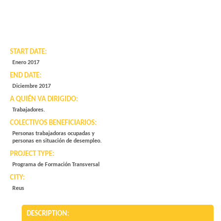
START DATE:
Enero 2017
END DATE:
Diciembre 2017
A QUIÉN VA DIRIGIDO:
Trabajadores.
COLECTIVOS BENEFICIARIOS:
Personas trabajadoras ocupadas y
personas en situación de desempleo.
PROJECT TYPE:
Programa de Formación Transversal
CITY:
Reus
DESCRIPTION: