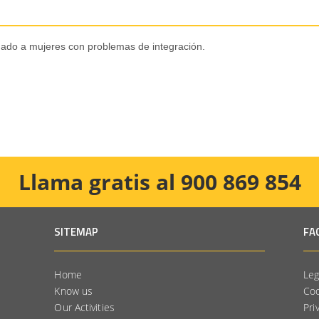
nado a mujeres con problemas de integración.
Llama gratis al 900 869 854
SITEMAP
FA
Home
Leg
Know us
Coo
Our Activities
Pri