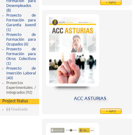
Formación para
+ INFO
Desempleados
(8)
Apply Proyecto de Formación para Desempleados filter
Proyecto de
Formación para
Garantía Juvenil
(1)
Apply Proyecto de Formación para Garantía Juvenil filter
Proyecto de
Formación para
Ocupados (6)
Apply Proyecto de Formación para Ocupados filter
Proyecto de
Formación para
Otros Colectivos
(1)
Apply Proyecto de Formación para Otros Colectivos filter
Proyecto de
Inserción Laboral
(40)
Apply Proyecto de Inserción Laboral filter
Proyectos
Experimentales /
Integrados (92)
Apply Proyectos Experimentales / Integrados filter
ACC ASTURIAS
Project Status
(-)
Remove Finalizado filter
Finalizado
+ INFO