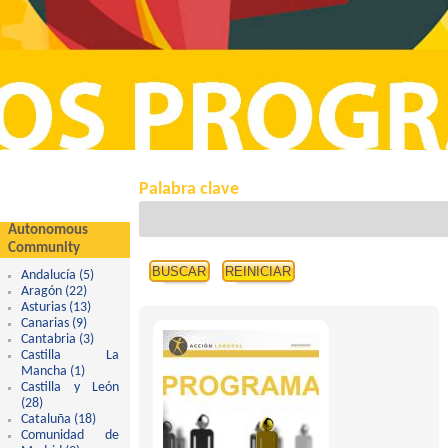
Palabra clave
Autonomous
Community
Andalucía (5)
Apply Andalucía filter
Aragón (22)
Apply Aragón filter
Asturias (13)
Apply Asturias filter
Canarias (9)
Apply Canarias filter
Cantabria (3)
Apply Cantabria filter
Castilla La
Mancha (1)
Apply Castilla La Mancha filter
Castilla y León
(28)
Apply Castilla y León filter
Cataluña (18)
Apply Cataluña filter
Comunidad de