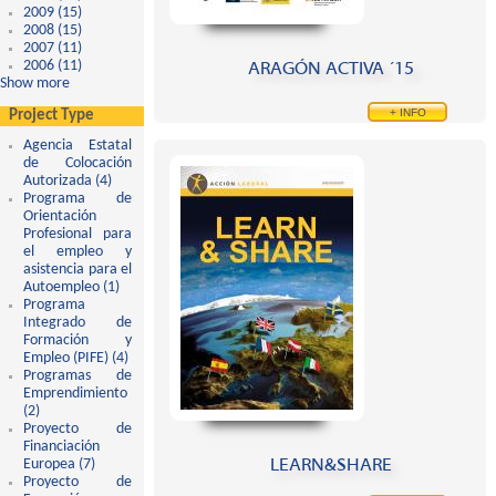
2009 (15)
Apply 2009 filter
2008 (15)
Apply 2008 filter
2007 (11)
Apply 2007 filter
ARAGÓN ACTIVA ´15
2006 (11)
Apply 2006 filter
Show more
+ INFO
Project Type
Agencia Estatal
de Colocación
Autorizada (4)
Apply Agencia Estatal de Colocación Autorizada filter
Programa de
Orientación
Profesional para
el empleo y
asistencia para el
Autoempleo (1)
Apply Programa de Orientación Profesional para el empleo y
Programa
asistencia para el Autoempleo filter
Integrado de
Formación y
Empleo (PIFE) (4)
Apply Programa Integrado de Formación y Empleo (PIFE)
Programas de
filter
Emprendimiento
(2)
Apply Programas de Emprendimiento filter
Proyecto de
Financiación
LEARN&SHARE
Europea (7)
Apply Proyecto de Financiación Europea filter
Proyecto de