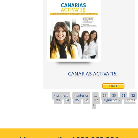
CANARIAS ACTIVA´15
+ INFO
« primera
‹ anterior
…
29
30
31
32
Pages
33
34
35
36
37
siguiente ›
última
»